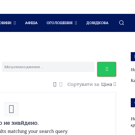
ОВИНИ
АФІША
ОГОЛОШЕННЯ
ДОВІДКОВА
На
Ка
Сортувати за:
Ціна
Н
о не знайдено.
к
ults matching your search query.