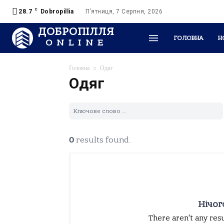
C
28.7
Dobropillia
П’ятниця, 7 Серпня, 2026
ДОБРОПІЛЛЯ
ГОЛОВНА
Н
ONLINE
Головна
Одяг
Одяг
0
results found.
Нічог
There aren't any res