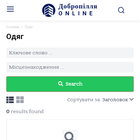
Добропілля
ONLINE
Головна
Одяг
Одяг
Search
Сортувати за:
Заголовок
0
results found.