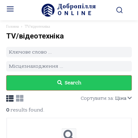
Добропілля
ONLINE
Головна
TV/відеотехніка
TV/відеотехніка
Search
Сортувати за:
Ціна
0
results found.