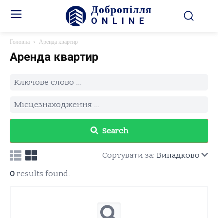
Добропілля
ONLINE
Головна
Аренда квартир
Аренда квартир
Search
Сортувати за:
Випадково
0
results found.