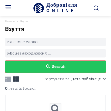
Добропілля
ONLINE
Головна
Взуття
Взуття
Search
Сортувати за:
Дата публікації
0
results found.