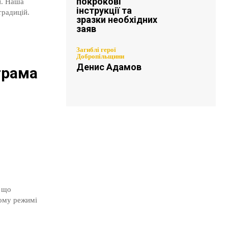
покрокові
и. Наша
інструкції та
традицій.
зразки необхідних
заяв
Загиблі герої
Добропільщини
Денис Адамов
грама
, що
ному режимі