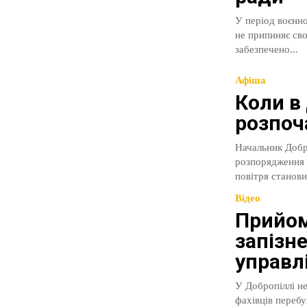
У період воєнно
не припиняє свою роботу. Повідомляємо, що станом н
забезпечено...
Афіша
Коли в
розпоч
Начальник Добр
розпорядження 
повітря станови
Відео
Прийом
запізн
управл
У Добропіллі не
фахівців перебу