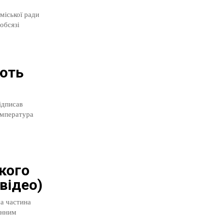
міської ради
ують
ідписав
емпература
кого
відео)
ча частина
єнним