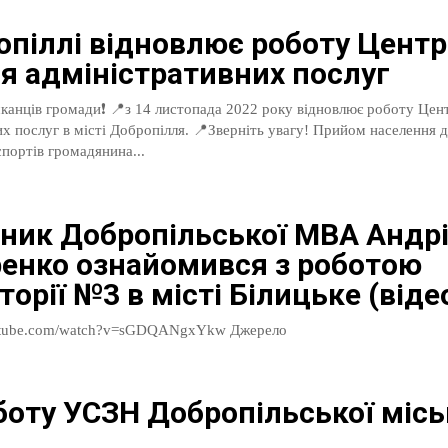
опіллі відновлює роботу Центр
я адміністративних послуг
пада 2022 року відновлює роботу Центр надання
ті Добропілля. 📍Зверніть увагу! Прийом населення для
портів громадянина...
ник Добропільської МВА Андр
енко ознайомився з роботою
орії №3 в місті Білицьке (віде
https://www.youtube.com/watch?v=sGDQANgxYkw Джерело
боту УСЗН Добропільської місь