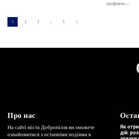
графіком....
1
2
3
...
5
Про нас
Оста
Як отри
На сайті міста Добропілля ви зможете
дій: ро
ознайомитися з останніми подіями в
зразки 