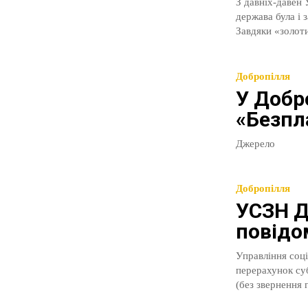
З давніх-давен
держава була і 
Завдяки «золоти
Добропілля
У Добр
«Безпла
Джерело
Добропілля
УСЗН Д
повідо
Управління соці
перерахунок су
(без звернення 