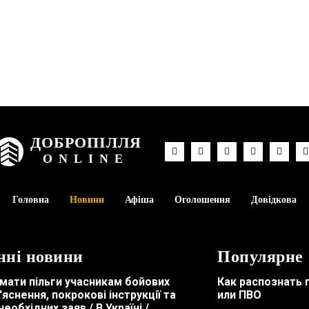
ДОБРОПІЛЛЯ
ONLINE
Головна
Новини
Афіша
Оголошення
Довідкова
нні новини
Популярне
мати пільги учасникам бойових
Как распознать 
з'яснення, покрокові інструкції та
или ПВО
необхідних заяв / В Україні /