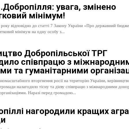
.Добропілля: увага, змінено
ковий мінімум!
 року відповідно до статті 7 Закону України «Про державний бюдже
тковий мінімум на одну особу з...
ицтво Добропільської ТРГ
дило співпрацю з міжнародни
ми та гуманітарними організа
вномасштабного вторгнення росії на територію України, керівництв
 громади налагодило тісну та дієву співпрацю з міжнародними доно
гуманітарними організаціями. Наразі перед громадою...
опіллі нагородили кращих агра
ди