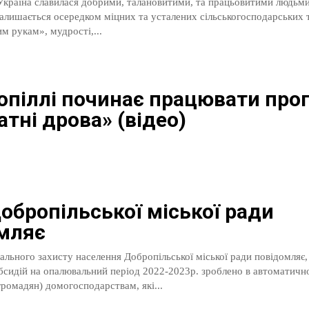
 Україна славилася добрими, талановитими, та працьовитими людьм
залишається осередком міцних та усталених сільськогосподарських 
м рукам», мудрості,...
опіллі починає працювати про
тні дрова» (відео)
обропільської міської ради
мляє
ального захисту населення Добропільської міської ради повідомляє
бсидій на опалювальний період 2022-2023р. зроблено в автоматич
громадян) домогосподарствам, які...