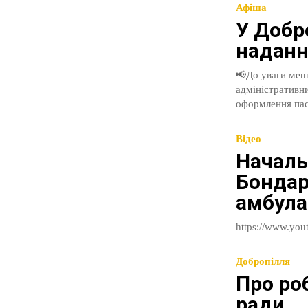
Афіша
У Добр
наданн
📢До уваги мешканців громади❗️ 📍з 14 листо
адміністративних послуг в міс
оформлення пас
Відео
Началь
Бондар
амбулат
Добропілля
Про ро
ради