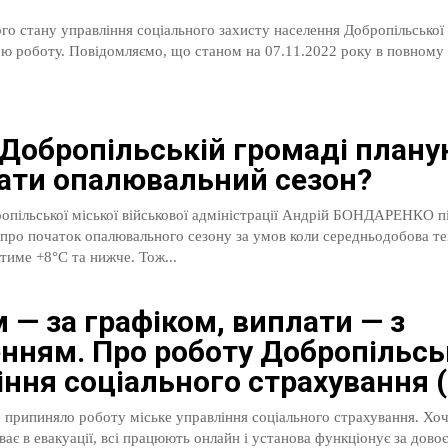
го стану управління соціального захисту населення Добропільської 
а 07.11.2022 року в повному обсязі
 Добропільській громаді план
ати опалювальний сезон?
опільської міської військової адміністрації Андрій БОНДАРЕНКО п
про початок опалювального сезону за умов коли середньодобова т
тиме +8°С та нижче. Тож...
 — за графіком, виплати — з
енням. Про роботу Добропільсь
іння соціального страхування (
 припиняло роботу міське управління соціального страхування. Хо
ває в евакуації, всі працюють онлайн і установа функціонує за дово