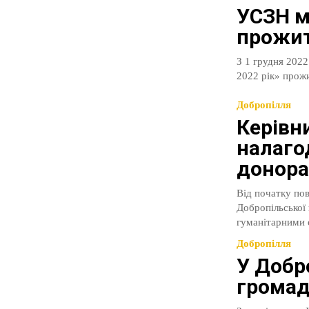
УСЗН м
прожит
З 1 грудня 2022
2022 рік» прожи
Добропілля
Керівн
налаго
донора
Від початку по
Добропільської
Добропілля
У Добр
грома