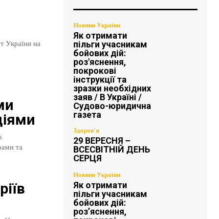
Новини України
Як отримати
пільги учасникам
т України на
бойових дій:
роз'яснення,
покрокові
інструкції та
зразки необхідних
заяв / В Україні /
ми
Судово-юридична
газета
ціями
Здоров'я
о
29 ВЕРЕСНЯ –
рами та
ВСЕСВІТНІЙ ДЕНЬ
СЕРЦЯ
Новини України
Як отримати
ріїв
пільги учасникам
бойових дій:
роз’яснення,