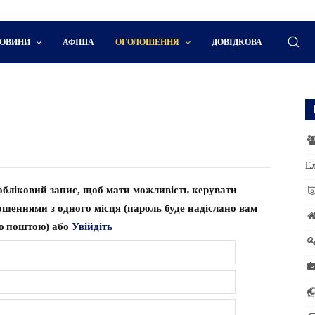
ОВИНИ
АФІША
ОГОЛОШЕННЯ
ДОВІДКОВА
Ел
обліковий запис, щоб мати можливість керувати
ошеннями з одного місця (пароль буде надіслано вам
ю поштою) або
Увійдіть