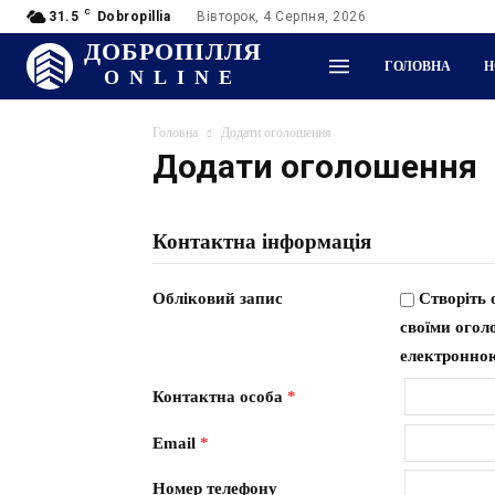
C
31.5
Dobropillia
Вівторок, 4 Серпня, 2026
ДОБРОПІЛЛЯ
ГОЛОВНА
Н
ONLINE
Головна
Додати оголошення
Додати оголошення
Контактна інформація
Обліковий запис
Створіть 
своїми огол
електронно
Контактна особа
*
Email
*
Номер телефону