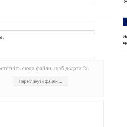
Н
к
етягніть сюди файли, щоб додати їх.
Переглянути файли ...