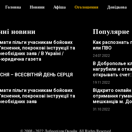
Головна
Новини
Афіша
Оголошення
Довідкова
нні новини
Популярне
мати пільги учасникам бойових
Как распознать 
з'яснення, покрокові інструкції та
или ПВО
необхідних заяв / В Україні /
24.07.2022
-юридична газета
В Доброполье к
нагрубили и отк
ЕСНЯ – ВСЕСВІТНІЙ ДЕНЬ СЕРЦЯ
открывать счет:
19.11.2022
мати пільги учасникам бойових
Відкрито онлайн
з’яснення, покрокові інструкції та
отримання гуман
необхідних заяв
мешканців м. До
31.10.2022
© 2008 - 2022 Добропілля Онлайн. All Rights Reserved.