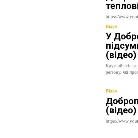
теплові
Відео
У Добр
підсум
(відео)
Круглий стіл за
регіону, які пр
Відео
Доброп
(відео)