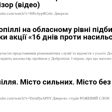
зор (відео)
https://www.youtube.com/watch?v=HPoAypRGr6c Джерело
опіллі на обласному рівні підб
ки акції «16 днів проти насиль
 участю представників різноманітних служб та відомств з усього Д
отидіють насильству, пройшов у Добропіллі. І перше, про що наголоси
ілля. Місто сильних. Місто бе
https://www.youtube.com/watch?v=DylaPjxAP0Y Джерело: студія РОЖЕВИЙ СЛОН