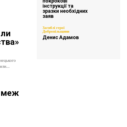
покрокові
інструкції та
зразки необхідних
заяв
Загиблі герої
или
Добропільщини
Денис Адамов
ства»
онецького
ли...
з меж