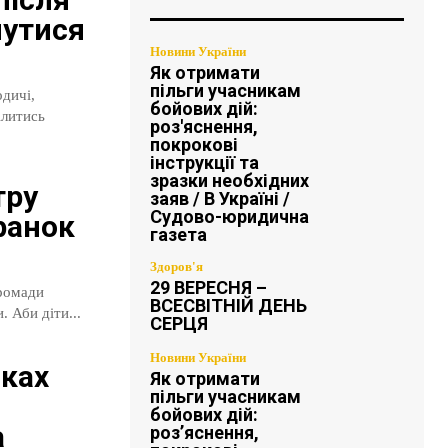
нутися
Новини України
Як отримати
пільги учасникам
бойових дій:
роз'яснення,
покрокові
інструкції та
зразки необхідних
тру
заяв / В Україні /
Судово-юридична
ранок
газета
Здоров'я
29 ВЕРЕСНЯ –
громади
ВСЕСВІТНІЙ ДЕНЬ
. Аби діти...
СЕРЦЯ
Новини України
мках
Як отримати
пільги учасникам
бойових дій:
а
роз’яснення,