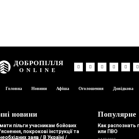
ДОБРОПІЛЛЯ
ONLINE
Головна
Новини
Афіша
Оголошення
Довідкова
нні новини
Популярне
мати пільги учасникам бойових
Как распознать 
з'яснення, покрокові інструкції та
или ПВО
необхідних заяв / В Україні /