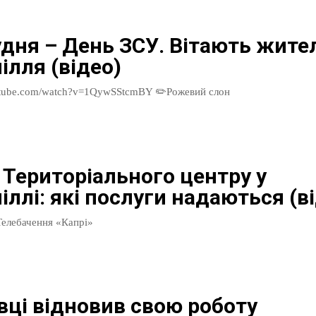
удня – День ЗСУ. Вітають жите
ілля (відео)
https://www.youtube.com/watch?v=1QywSStcmBY ✏️Рожевий слон
 Територіального центру у
ллі: які послуги надаються (в
елебачення «Капрі»
івці відновив свою роботу