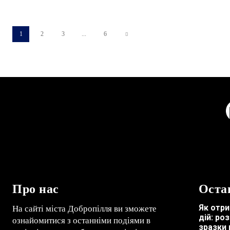
1
2
3
...
6
Про нас
Оста
Як отри
На сайті міста Добропілля ви зможете
дій: ро
ознайомитися з останніми подіями в
зразки 