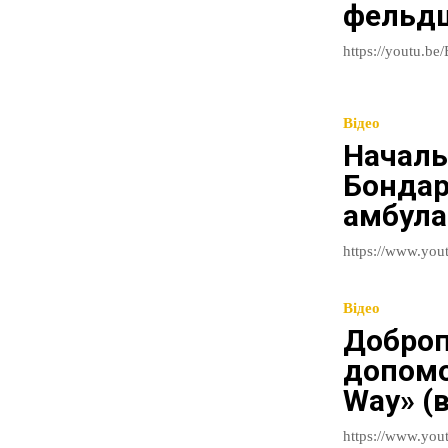
фельдш
Відео
Началь
Бондар
амбулат
Відео
Доброп
допомо
Way» (в