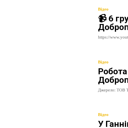
Відео
📹 6 гр
Доброп
Відео
Робота
Добропі
Джерело: ТОВ Т
Відео
У Ганн