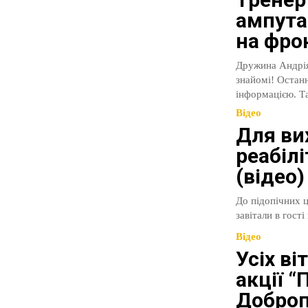
ампута
на фрон
Дружина Андрія Ві
знайомі! Останнім ча
інформацією. Та
Відео
Для ви
реабілі
(відео)
До підопічних ц
завітали в гост
Відео
Усіх ві
акції 
Доброп