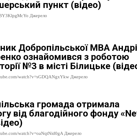
ерський пункт (відео)
https://youtu.be/BY3KlpgMcYo Джерело
ник Добропільської МВА Андр
енко ознайомився з роботою
орії №3 в місті Білицьке (віде
https://www.youtube.com/watch?v=sGDQANgxYkw Джерело
ільська громада отримала
гу від благодійного фонду «N
ідео)
https://www.youtube.com/watch?v=oaNqtNid0gA Джерело