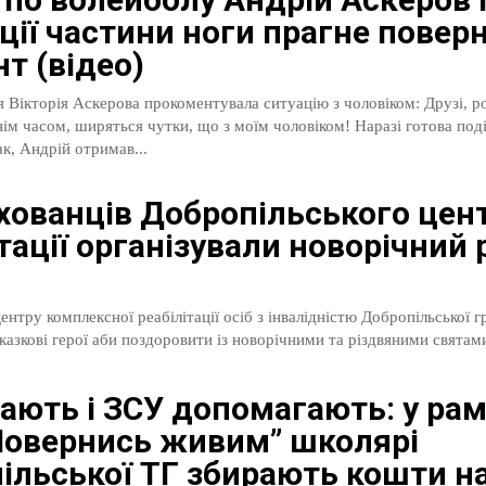
ції частини ноги прагне повер
т (відео)
кторія Аскерова прокоментувала ситуацію з чоловіком: Друзі, родичі,
сом, ширяться чутки, що з моїм чоловіком! Наразі готова поділитись
к, Андрій отримав...
хованців Добропільського цен
тації організували новорічний 
ентру комплексної реабілітації осіб з інвалідністю Добропільської 
і казкові герої аби поздоровити із новорічними та різдвяними святами
тають і ЗСУ допомагають: у ра
“Повернись живим” школярі
ільської ТГ збирають кошти н