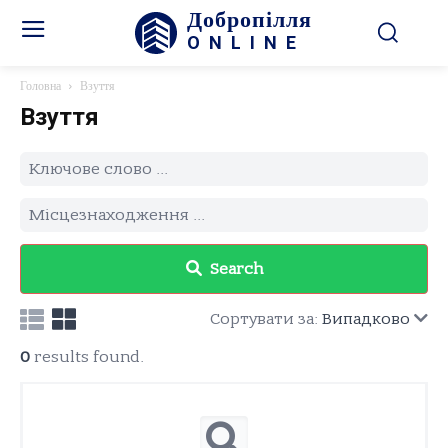
Добропілля
ONLINE
Головна
Взуття
Взуття
Search
Сортувати за:
Випадково
0
results found.