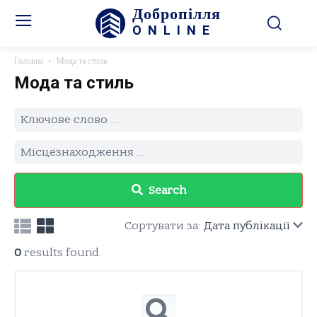
Добропілля
ONLINE
Головна
Мода та стиль
Мода та стиль
Search
Сортувати за:
Дата публікації
0
results found.