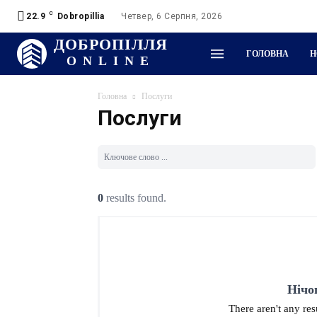
C
22.9
Dobropillia
Четвер, 6 Серпня, 2026
ДОБРОПІЛЛЯ
ГОЛОВНА
Н
ONLINE
Головна
Послуги
Послуги
0
results found.
Нічо
There aren't any re