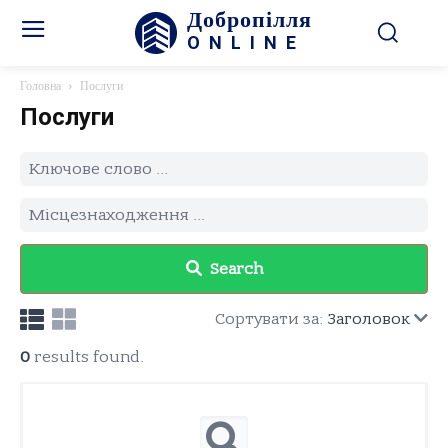
Добропілля
ONLINE
Головна
Послуги
Послуги
Search
Сортувати за:
Заголовок
0
results found.