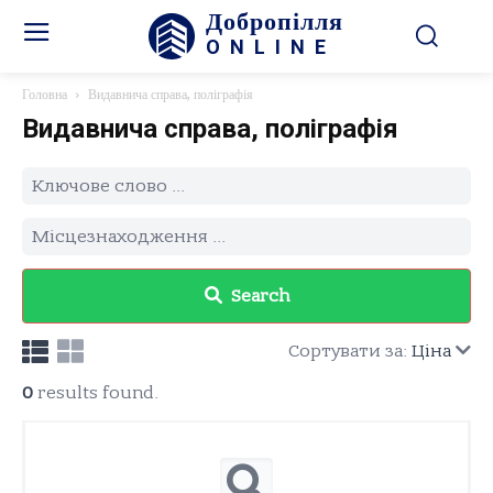
Добропілля
ONLINE
Головна
Видавнича справа, поліграфія
Видавнича справа, поліграфія
Search
Сортувати за:
Ціна
0
results found.