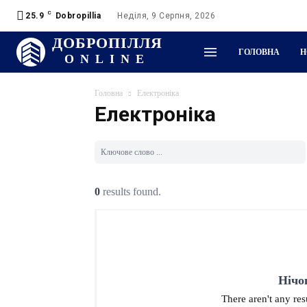
C
25.9
Dobropillia
Неділя, 9 Серпня, 2026
ДОБРОПІЛЛЯ
ГОЛОВНА
Н
ONLINE
Головна
Електроніка
Електроніка
0
results found.
Нічо
There aren't any re