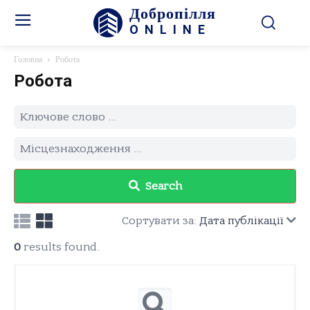
Добропілля
ONLINE
Головна
Робота
Робота
Search
Сортувати за:
Дата публікації
0
results found.