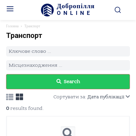
Добропілля
ONLINE
Головна
Транспорт
Транспорт
Search
Сортувати за:
Дата публікації
0
results found.