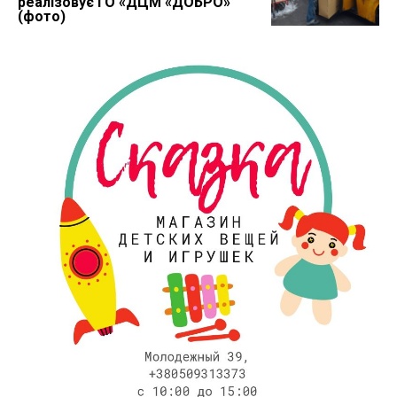
реалізовує ГО «ДЦМ «ДОБРО»
(фото)