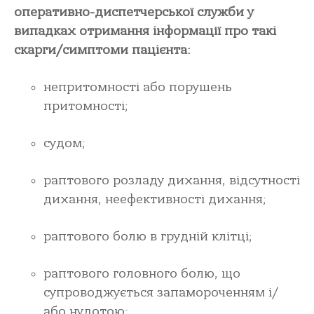
оперативно-диспетчерської служби у
випадках отримання інформації про такі
скарги/симптоми пацієнта:
непритомності або порушень
притомності;
судом;
раптового розладу дихання, відсутності
дихання, неефективності дихання;
раптового болю в грудній клітці;
раптового головного болю, що
супроводжується запамороченням і/
або нудотою;