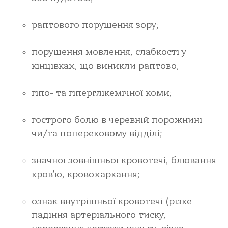
раптового порушення зору;
порушення мовлення, слабкості у
кінцівках, що виникли раптово;
гіпо- та гіперглікемічної коми;
гострого болю в черевній порожнині
чи/та поперековому відділі;
значної зовнішньої кровотечі, блювання
кров’ю, кровохаркання;
ознак внутрішньої кровотечі (різке
падіння артеріального тиску,