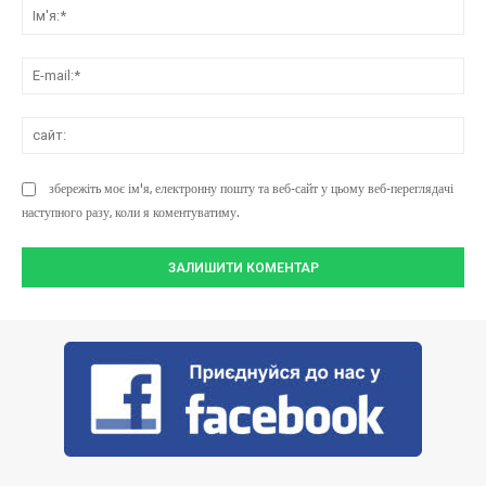
Ім'
E-
mai
сай
збережіть моє ім'я, електронну пошту та веб-сайт у цьому веб-переглядачі
наступного разу, коли я коментуватиму.