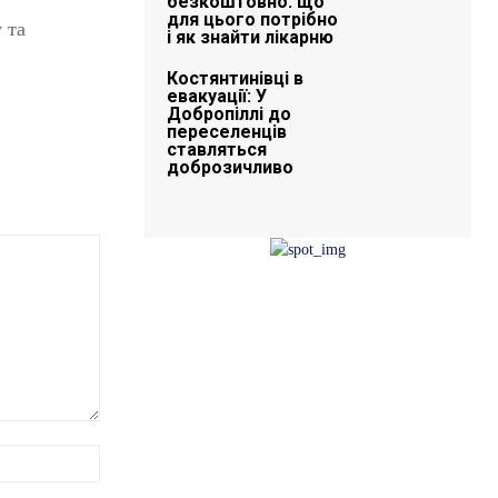
безкоштовно: що
для цього потрібно
 та
і як знайти лікарню
Костянтинівці в
евакуації: У
Добропіллі до
переселенців
ставляться
доброзичливо
Ім'я:*