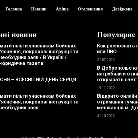
Головна
Новини
Афіша
Оголошення
Довідкова
нні новини
Популярне
мати пільги учасникам бойових
Как распознать 
з'яснення, покрокові інструкції та
или ПВО
необхідних заяв / В Україні /
24.07.2022
-юридична газета
В Доброполье к
нагрубили и отк
ЕСНЯ – ВСЕСВІТНІЙ ДЕНЬ СЕРЦЯ
открывать счет:
19.11.2022
мати пільги учасникам бойових
Відкрито онлайн
з’яснення, покрокові інструкції та
отримання гуман
необхідних заяв
мешканців м. До
31.10.2022