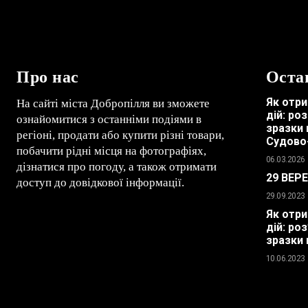
Про нас
Оста
Як отри
На сайті міста Добропілля ви зможете
дій: ро
ознайомитися з останніми подіями в
зразки 
регіоні, продати або купити різні товари,
Судово
побачити рідні місця на фотографіях,
06.03.2026
дізнатися про погоду, а також отримати
29 ВЕР
доступ до довідкової інформації.
29.09.2023
Як отри
дій: ро
зразки 
10.06.2023