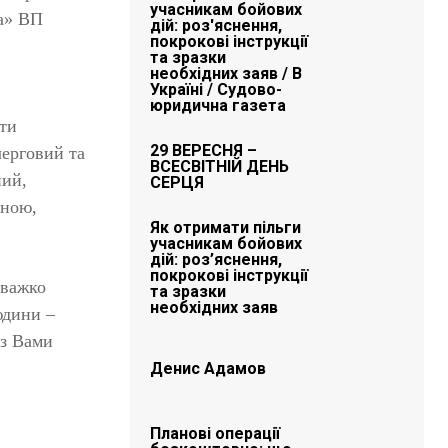
учасникам бойових
на» ВП
дій: роз'яснення,
покрокові інструкції
та зразки
необхідних заяв / В
Україні / Судово-
юридична газета
ти
29 ВЕРЕСНЯ –
черговий та
ВСЕСВІТНІЙ ДЕНЬ
ний,
СЕРЦЯ
мною,
Як отримати пільги
учасникам бойових
дій: роз’яснення,
покрокові інструкції
 важко
та зразки
необхідних заяв
юдини –
 з Вами
Денис Адамов
Планові операції