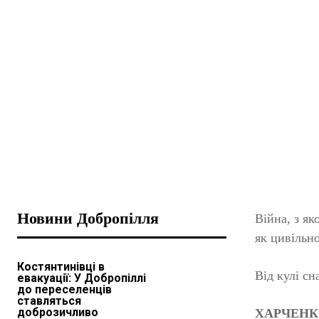
Новини Добропілля
Війна, з я
як цивільно
Костянтинівці в
Від кулі с
евакуації: У Добропіллі
до переселенців
ставляться
доброзичливо
ХАРЧЕНКО 