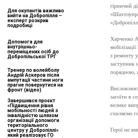
гірничий д
Для окупантів важливо
«Шахтоупра
вийти на Добропілля –
експерт розкрив
«Добропілл
подробиці
Харченко А
Допомога для
внутрішньо-
мобілізації
переміщених осіб до
з ремонту 
Добропільської ТРГ
заступник 
Тренер по волейболу
порядною, в
Андрій Аскеров після
ампутації частини ноги
прагне повернутися на
Висловлюєм
фронт (відео)
загоїти в с
Завершився проєкт
велике випр
«Підвищення рівня
мобільності людей з
схиляємо го
інвалідністю шляхом
організації допомоги
територіального
Герої не в
центру у Добропіллі»
який реалізовує ГО