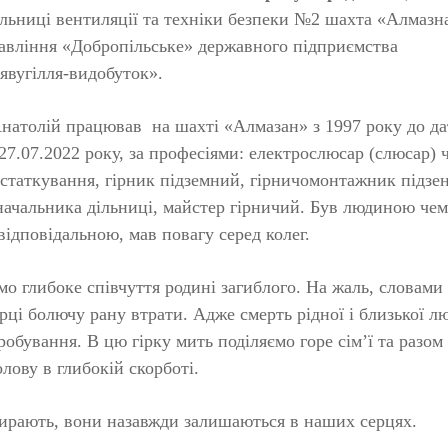
ільниці вентиляції та техніки безпеки №2 шахта «Алмаз
вління «Добропільське» державного підприємства
явугілля-видобуток».
натолій працював на шахті «Алмазан» з 1997 року до да
 27.07.2022 року, за професіями: електрослюсар (слюсар) 
устаткування, гірник підземний, гірничомонтажник підзе
начальника дільниці, майстер гірничий. Був людиною че
ідповідальною, мав повагу серед колег.
о глибоке співчуття родині загиблого. На жаль, словами
ерці болючу рану втрати. Адже смерть рідної і близької л
обування. В цю гірку мить поділяємо горе сім’ї та разом
лову в глибокій скорботі.
мирають, вони назавжди залишаються в наших серцях.