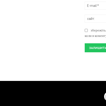
збережіть
коли я комен