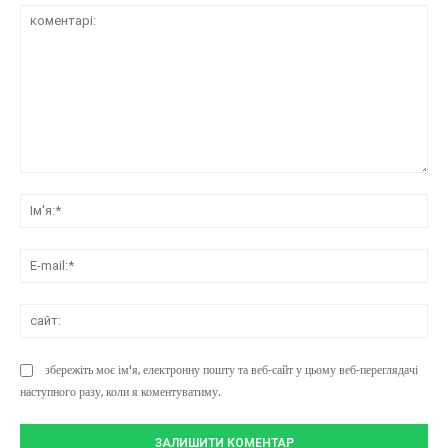
коментарі:
Ім'
E-
mai
сай
збережіть моє ім'я, електронну пошту та веб-сайт у цьому веб-переглядачі
наступного разу, коли я коментуватиму.