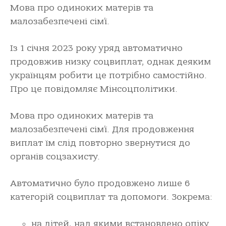
Мова про одиноких матерів та
малозабезпечені сім’ї.
Із 1 січня 2023 року уряд автоматично
продовжив низку соцвиплат, однак деяким
українцям робити це потрібно самостійно.
Про це повідомляє Мінсоцполітики.
Мова про одиноких матерів та
малозабезпечені сім’ї. Для продовження
виплат їм слід повторно звернутися до
органів соцзахисту.
Автоматично було продовжено лише 6
категорій соцвиплат та допомоги. Зокрема:
на дітей, над якими встановлено опіку