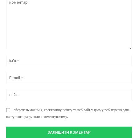
коментарі:
Ім'
E-
mai
сай
збережіть моє ім'я, електронну пошту та веб-сайт у цьому веб-переглядачі
наступного разу, коли я коментуватиму.