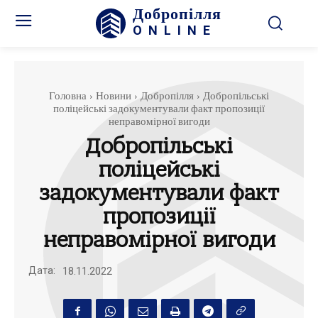
Добропілля
ONLINE
Головна
Новини
Добропілля
Добропільські
поліцейські задокументували факт пропозиції
неправомірної вигоди
Добропільські
поліцейські
задокументували факт
пропозиції
неправомірної вигоди
Дата:
18.11.2022