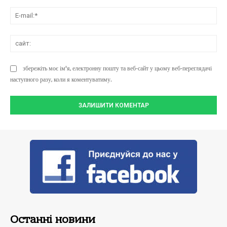
E-
mai
сай
збережіть моє ім'я, електронну пошту та веб-сайт у цьому веб-переглядачі
наступного разу, коли я коментуватиму.
Останні новини