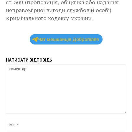
ст. 369 (пропозиція, обіцянка або надання
неправомірної вигоди службовій особі)
Кримінального кодексу України.
Чат мешканців Добропілля
НАПИСАТИ ВІДПОВІДЬ
коментарі:
Ім'