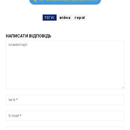
ТЕГИ:
війна
герої
НАПИСАТИ ВІДПОВІДЬ
коментарі:
Ім'
E-
mai
сай