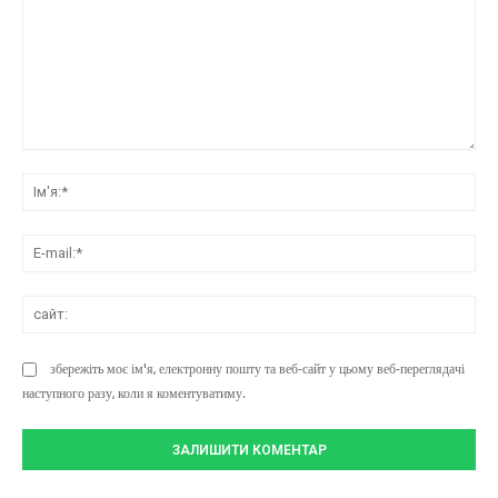
коментарі:
Ім'
E-
mai
сай
збережіть моє ім'я, електронну пошту та веб-сайт у цьому веб-переглядачі
наступного разу, коли я коментуватиму.