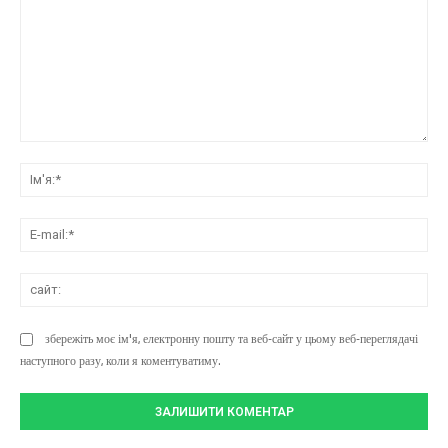
коментарі:
Ім'
E-
mai
сай
збережіть моє ім'я, електронну пошту та веб-сайт у цьому веб-переглядачі
наступного разу, коли я коментуватиму.