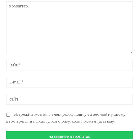
коментарі:
Ім'
E-
mai
сай
збережіть моє ім'я, електронну пошту та веб-сайт у цьому
веб-переглядачі наступного разу, коли я коментуватиму.