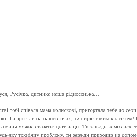
 Руся, Русічка, дитинка наша ріднесенька…
тві тобі співала мама колискові, пригортала тебе до серц
ою. Ти зростав на наших очах, ти виріс таким красенем! 
ьшення можна сказати: цвіт нації! Ти завжди всміхався, т
удь-яку технічну проблему, ти завжди приходив на допом