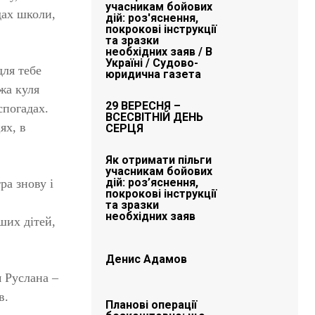
учасникам бойових
дах школи,
дій: роз'яснення,
покрокові інструкції
та зразки
необхідних заяв / В
Україні / Судово-
ля тебе
юридична газета
ожа куля
29 ВЕРЕСНЯ –
спогадах.
ВСЕСВІТНІЙ ДЕНЬ
ях, в
СЕРЦЯ
Як отримати пільги
учасникам бойових
дій: роз’яснення,
ра знову і
покрокові інструкції
та зразки
необхідних заяв
ших дітей,
Денис Адамов
 Руслана –
в.
Планові операції