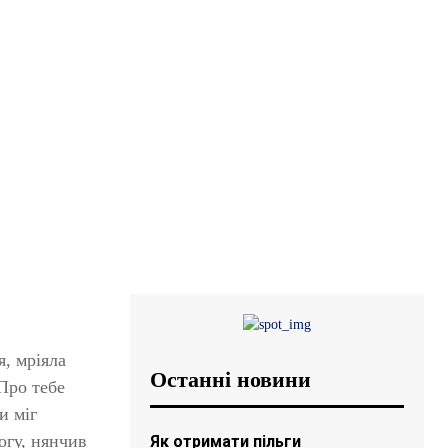
я, мріяла
Останні новини
Про тебе
и міг
огу, нянчив
Як отримати пільги