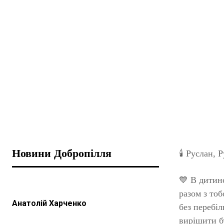
Новини Добропілля
🕯️ Руслан,
💙 В дитинс
разом з тоб
Анатолій Харченко
без перебіл
вирішити б