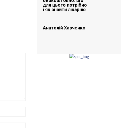
безкоштовно: що
для цього потрібно
і як знайти лікарню
Анатолій Харченко
Ім'я:*
E-