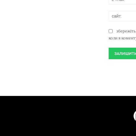
збережіть
коли я комен