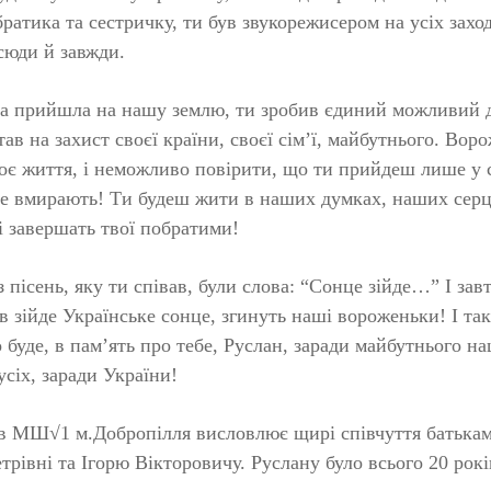
ратика та сестричку, ти був звукорежисером на усіх захо
сюди й завжди.
да прийшла на нашу землю, ти зробив єдиний можливий д
тав на захист своєї країни, своєї сім’ї, майбутнього. Вор
воє життя, і неможливо повірити, що ти прийдеш лише у 
не вмирають! Ти будеш жити в наших думках, наших серц
і завершать твої побратими!
з пісень, яку ти співав, були слова: “Сонце зійде…” І завт
ів зійде Українське сонце, згинуть наші вороженьки! І так
 буде, в пам’ять про тебе, Руслан, заради майбутнього на
усіх, заради України!
в МШ√1 м.Добропілля висловлює щирі співчуття батькам
трівні та Ігорю Вікторовичу. Руслану було всього 20 рокі