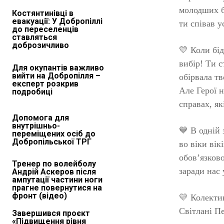
молодших б
Костянтинівці в
евакуації: У Добропіллі
ти співав у
до переселенців
ставляться
доброзичливо
💛 Коли бі
вибір! Ти с
Для окупантів важливо
вийти на Добропілля –
обірвала т
експерт розкрив
Але Герої 
подробиці
справах, як
Допомога для
внутрішньо-
💙 В одній 
переміщених осіб до
Добропільської ТРГ
во віки вік
обов’язково
Тренер по волейболу
заради нас 
Андрій Аскеров після
ампутації частини ноги
прагне повернутися на
фронт (відео)
💛 Колекти
Світлані Пе
Завершився проєкт
«Підвищення рівня