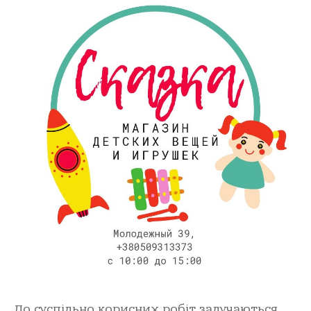
До суспільно корисних робіт залучаються