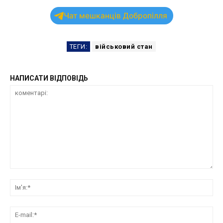
Чат мешканців Добропілля
ТЕГИ:
військовий стан
НАПИСАТИ ВІДПОВІДЬ
коментарі:
Ім'
E-
mai