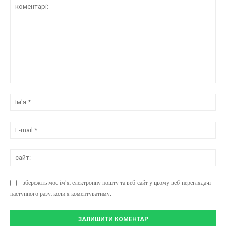
коментарі:
Ім'
E-
mai
сай
збережіть моє ім'я, електронну пошту та веб-сайт у цьому веб-переглядачі
наступного разу, коли я коментуватиму.