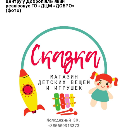
центру у Добропіллі» який
реалізовує ГО «ДЦМ «ДОБРО»
(фото)