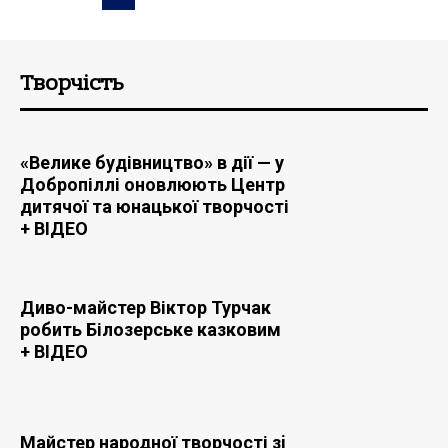
Творчість
«Велике будівництво» в дії — у
Добропіллі оновлюють Центр
дитячої та юнацької творчості
+ ВIДЕО
Диво-майстер Віктор Турчак
робить Білозерське казковим
+ ВIДЕО
Майстер народної творчості зi