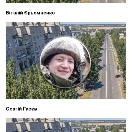
Віталій Єрьомченко
Сергій Гусєв