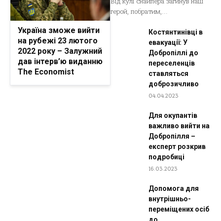
Від кулі снайпера загинув наш
герой, побратим,...
Україна зможе вийти
Костянтинівці в
на рубежі 23 лютого
евакуації: У
2022 року – Залужний
Добропіллі до
дав інтерв’ю виданню
переселенців
The Economist
ставляться
доброзичливо
04.04.2023
Для окупантів
важливо вийти на
Добропілля –
експерт розкрив
подробиці
16.03.2023
Допомога для
внутрішньо-
переміщених осіб
до