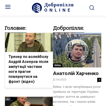
Добропілля
ONLINE
Головне:
Добропілля:
Тренер по волейболу
Андрій Аскеров після
Війна
ампутації частини
ноги прагне
Анатолій Харченко
повернутися на
12.04.2023
0
фронт (відео)
Війна, з якою загарбницька росія
прийшла на територію України,
забирає життя як цивільного
населення, так і наших воїнів.