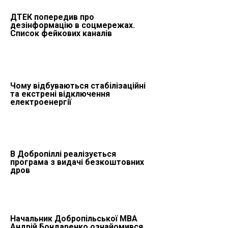
ДТЕК попередив про
дезінформацію в соцмережах.
Список фейкових каналів
Чому відбуваються стабілізаційні
та екстрені відключення
електроенергії
В Добропіллі реалізується
програма з видачі безкоштовних
дров
Начальник Добропільської МВА
Андрій Бондаренко ознайомився