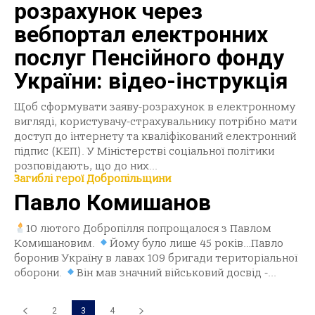
розрахунок через
вебпортал електронних
послуг Пенсійного фонду
України: відео-інструкція
Щоб сформувати заяву-розрахунок в електронному
вигляді, користувачу-страхувальнику потрібно мати
доступ до інтернету та кваліфікований електронний
підпис (КЕП). У Міністерстві соціальної політики
розповідають, що до них...
Загиблі герої Добропільщини
Павло Комишанов
10 лютого Добропілля попрощалося з Павлом
Комишановим.
Йому було лише 45 років…Павло
боронив Україну в лавах 109 бригади територіальної
оборони.
Він мав значний військовий досвід -...
2
3
4