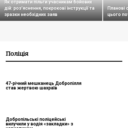
Як отримати пільги учасникам бойових
дій: роз’яснення, покрокові інструкції та
Планові 
зразки необхідних заяв
цього по
Поліція
47-річний мешканець Добропілля
став жертвою шахраїв
Добропільські поліцейські
вилучили у водія «закладки» з