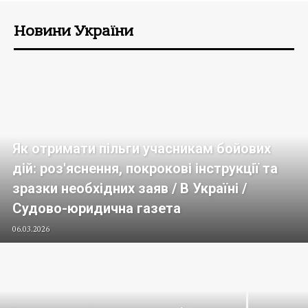
Новини України
Як отримати пільги учасникам бойових
дій: роз'яснення, покрокові інструкції та
зразки необхідних заяв / В Україні /
Судово-юридична газета
06.03.2026